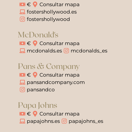
€
Consultar mapa
fostershollywood.es
fostershollywood
McDonald's
€
Consultar mapa
mcdonalds.es
mcdonalds_es
Pans & Company
€
Consultar mapa
pansandcompany.com
pansandco
Papa Johns
€
Consultar mapa
papajohns.es
papajohns_es