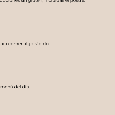
pciones sin gluten, incluidas el postre.
para comer algo rápido.
 menú del día.